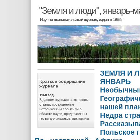
"Земля и люди", январь-м
Научно познавательный журнал, издан в 1968 г
ЗЕМЛЯ И Л
ЯНВАРЬ
Краткое содержание
журнала
Необычны
1968 год
Географич
В данном журнале размещены
статьи, посвященные
нашей пла
историческим событиям в
Недра стра
области науки, представлены
тесты для знатаков, викторины
Рассказыв
Польское 