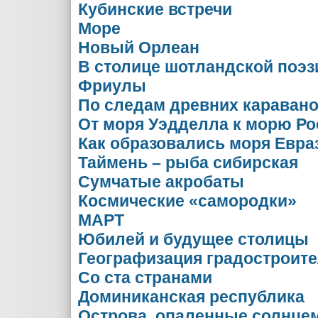
Кубинские встречи
Море
Новый Орлеан
В столице шотландской поэз
Фриулы
По следам древних караван
От моря Уэдделла к морю Ро
Как образовались моря Евра
Таймень – рыба сибирская
Сумчатые акробаты
Космические «самородки»
МАРТ
Юбилей и будущее столицы
Географизация градостроит
Со ста странами
Доминиканская республика
Острова, опаленные солнце